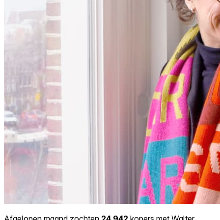
Afgelopen maand zochten
24.942
kopers met Walter