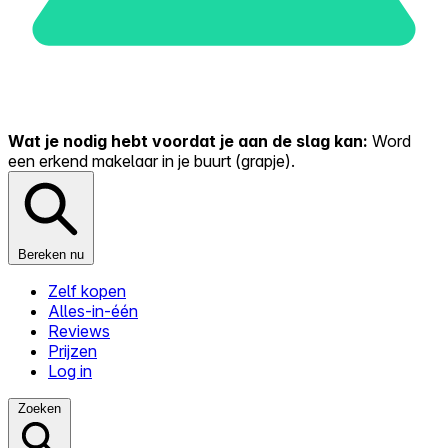
Wat je nodig hebt voordat je aan de slag kan:
Word
een erkend makelaar in je buurt (grapje).
Bereken nu
Zelf kopen
Alles-in-één
Reviews
Prijzen
Log in
Zoeken