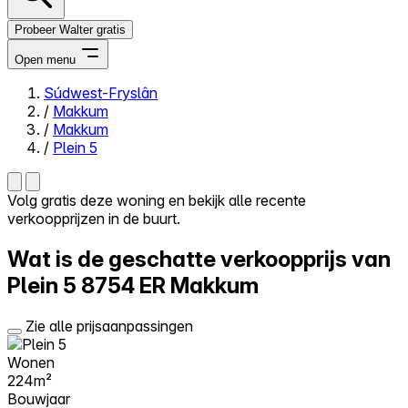
Probeer Walter gratis
Open menu
Súdwest-Fryslân
/
Makkum
Close menu
/
Makkum
/
Plein 5
Volg gratis deze woning en bekijk alle recente
verkoopprijzen in de buurt.
Zelf kopen
Alles-in-één
Wat is de geschatte verkoopprijs van
Reviews
Prijzen
Plein 5
8754 ER Makkum
Log in
Zie alle prijsaanpassingen
Probeer Walter gratis
Wonen
224m²
Bouwjaar