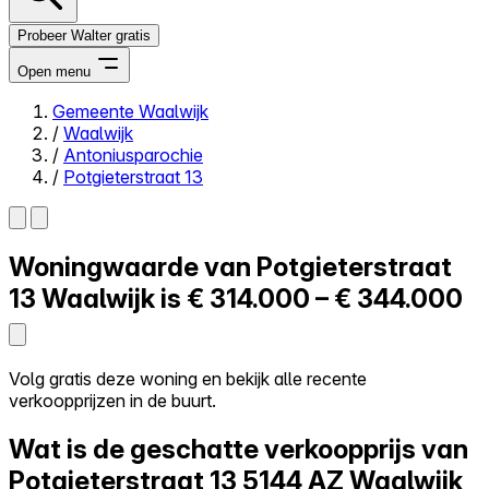
Probeer Walter gratis
Open menu
Gemeente Waalwijk
/
Waalwijk
Close menu
/
Antoniusparochie
/
Potgieterstraat 13
Woningwaarde van
Potgieterstraat
Zelf kopen
Alles-in-één
13
Waalwijk is
€ 314.000 – € 344.000
Reviews
Prijzen
Log in
Volg gratis deze woning en bekijk alle recente
Probeer Walter gratis
verkoopprijzen in de buurt.
Wat is de geschatte verkoopprijs van
Potgieterstraat 13
5144 AZ Waalwijk