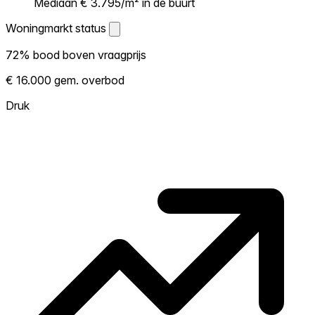
Mediaan € 3.795/m² in de buurt
Woningmarkt status
Woningmarkt status
72% bood boven vraagprijs
Laat zien hoe competitief de markt hier is.
€ 16.000 gem. overbod
Hoe meer woningen boven vraagprijs
verkopen, hoe heter. Heet? Verwacht
Druk
concurrentie en overweeg boven vraagprijs
te bieden. Koud? Meer ruimte om te
onderhandelen. Gebaseerd op 46
transacties in de afgelopen 12 maanden in
deze buurt.