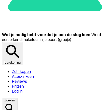
Wat je nodig hebt voordat je aan de slag kan:
Word
een erkend makelaar in je buurt (grapje).
Bereken nu
Zelf kopen
Alles-in-één
Reviews
Prijzen
Log in
Zoeken