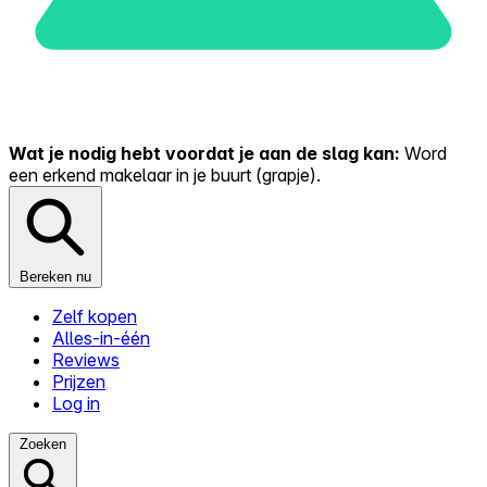
Wat je nodig hebt voordat je aan de slag kan:
Word
een erkend makelaar in je buurt (grapje).
Bereken nu
Zelf kopen
Alles-in-één
Reviews
Prijzen
Log in
Zoeken