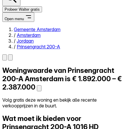
Probeer Walter gratis
Open menu
Gemeente Amsterdam
/
Amsterdam
Close menu
/
Jordaan
/
Prinsengracht 200-A
Woningwaarde van
Prinsengracht
Zelf kopen
Alles-in-één
200-A
Amsterdam is
€ 1.892.000 – €
Reviews
2.387.000
Prijzen
Log in
Volg gratis deze woning en bekijk alle recente
Probeer Walter gratis
verkoopprijzen in de buurt.
Wat moet ik bieden voor
Prinsengracht 200-A
1016 HD