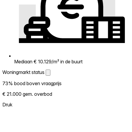
Mediaan € 10.129/m² in de buurt
Woningmarkt status
Woningmarkt status
73% bood boven vraagprijs
Laat zien hoe competitief de markt hier is.
€ 21.000 gem. overbod
Hoe meer woningen boven vraagprijs
verkopen, hoe heter. Heet? Verwacht
Druk
concurrentie en overweeg boven vraagprijs
te bieden. Koud? Meer ruimte om te
onderhandelen. Gebaseerd op 329
transacties in de afgelopen 12 maanden in
deze buurt.