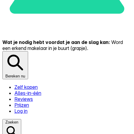
Wat je nodig hebt voordat je aan de slag kan:
Word
een erkend makelaar in je buurt (grapje).
Bereken nu
Zelf kopen
Alles-in-één
Reviews
Prijzen
Log in
Zoeken