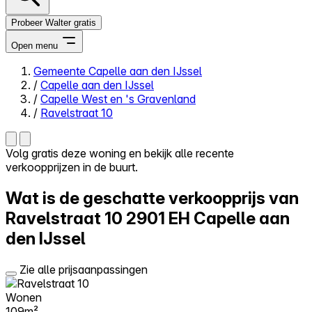
Probeer Walter gratis
Open menu
Gemeente Capelle aan den IJssel
/
Capelle aan den IJssel
Close menu
/
Capelle West en 's Gravenland
/
Ravelstraat 10
Volg gratis deze woning en bekijk alle recente
verkoopprijzen in de buurt.
Zelf kopen
Alles-in-één
Wat is de geschatte verkoopprijs van
Reviews
Prijzen
Ravelstraat 10
2901 EH Capelle aan
den IJssel
Log in
Probeer Walter gratis
Zie alle prijsaanpassingen
Wonen
109m²