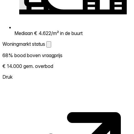
Mediaan € 4.622/m² in de buurt
Woningmarkt status
Woningmarkt status
68% bood boven vraagprijs
Laat zien hoe competitief de markt hier is.
€ 14.000 gem. overbod
Hoe meer woningen boven vraagprijs
verkopen, hoe heter. Heet? Verwacht
Druk
concurrentie en overweeg boven vraagprijs
te bieden. Koud? Meer ruimte om te
onderhandelen. Gebaseerd op 119
transacties in de afgelopen 12 maanden in
deze buurt.