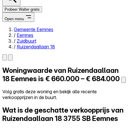
Probeer Walter gratis
Open menu
Gemeente Eemnes
/
Eemnes
Close menu
/
Zuidbuurt
/
Ruizendaallaan 18
Woningwaarde van
Ruizendaallaan
Zelf kopen
Alles-in-één
18
Eemnes is
€ 660.000 – € 684.000
Reviews
Prijzen
Volg gratis deze woning en bekijk alle recente
verkoopprijzen in de buurt.
Log in
Probeer Walter gratis
Wat is de geschatte verkoopprijs van
Ruizendaallaan 18
3755 SB Eemnes