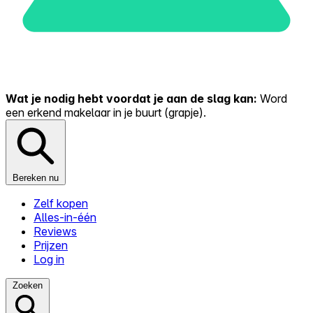
Wat je nodig hebt voordat je aan de slag kan:
Word
een erkend makelaar in je buurt (grapje).
Bereken nu
Zelf kopen
Alles-in-één
Reviews
Prijzen
Log in
Zoeken