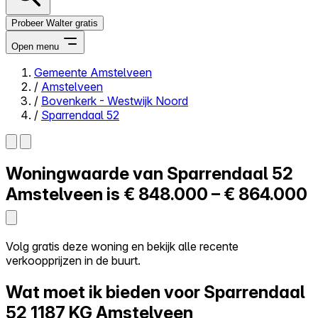
Probeer Walter gratis
Open menu
Gemeente Amstelveen
/
Amstelveen
Close menu
/
Bovenkerk - Westwijk Noord
/
Sparrendaal 52
Woningwaarde van
Sparrendaal 52
Zelf kopen
Alles-in-één
Amstelveen is
€ 848.000 – € 864.000
Reviews
Prijzen
Log in
Volg gratis deze woning en bekijk alle recente
Probeer Walter gratis
verkoopprijzen in de buurt.
Wat moet ik bieden voor Sparrendaal
52
1187 KG Amstelveen