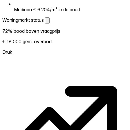
Mediaan € 6.204/m² in de buurt
Woningmarkt status
Woningmarkt status
72% bood boven vraagprijs
Laat zien hoe competitief de markt hier is.
€ 18.000 gem. overbod
Hoe meer woningen boven vraagprijs
verkopen, hoe heter. Heet? Verwacht
Druk
concurrentie en overweeg boven vraagprijs
te bieden. Koud? Meer ruimte om te
onderhandelen. Gebaseerd op 85
transacties in de afgelopen 12 maanden in
deze buurt.