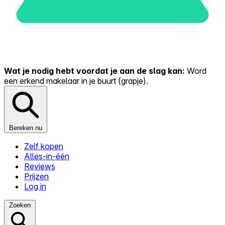
Wat je nodig hebt voordat je aan de slag kan:
Word
een erkend makelaar in je buurt (grapje).
Bereken nu
Zelf kopen
Alles-in-één
Reviews
Prijzen
Log in
Zoeken