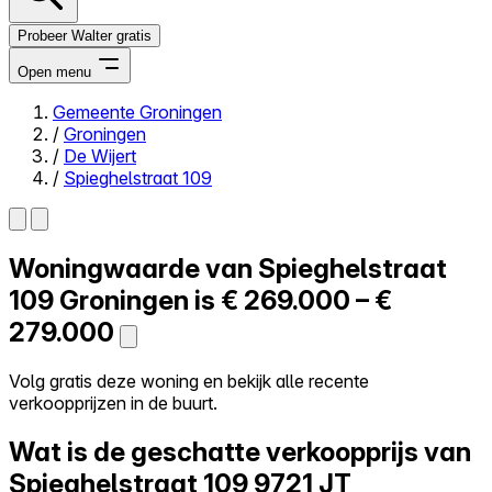
Probeer Walter gratis
Open menu
Gemeente Groningen
/
Groningen
Close menu
/
De Wijert
/
Spieghelstraat 109
Woningwaarde van
Spieghelstraat
Zelf kopen
Alles-in-één
109
Groningen is
€ 269.000 – €
Reviews
279.000
Prijzen
Log in
Volg gratis deze woning en bekijk alle recente
Probeer Walter gratis
verkoopprijzen in de buurt.
Wat is de geschatte verkoopprijs van
Spieghelstraat 109
9721 JT