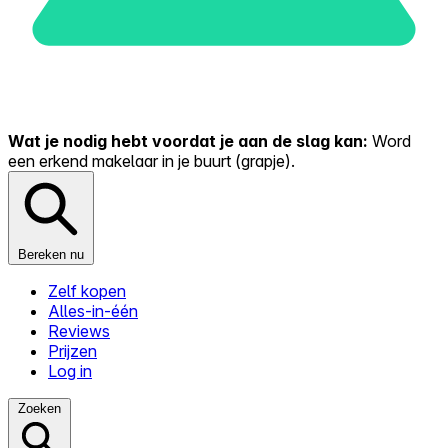
Wat je nodig hebt voordat je aan de slag kan:
Word
een erkend makelaar in je buurt (grapje).
Bereken nu
Zelf kopen
Alles-in-één
Reviews
Prijzen
Log in
Zoeken