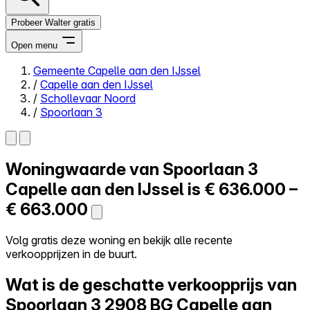
Probeer Walter gratis
Open menu
Gemeente Capelle aan den IJssel
/
Capelle aan den IJssel
Close menu
/
Schollevaar Noord
/
Spoorlaan 3
Woningwaarde van
Spoorlaan 3
Zelf kopen
Alles-in-één
Capelle aan den IJssel is
€ 636.000 –
Reviews
€ 663.000
Prijzen
Log in
Volg gratis deze woning en bekijk alle recente
Probeer Walter gratis
verkoopprijzen in de buurt.
Wat is de geschatte verkoopprijs van
Spoorlaan 3
2908 BG Capelle aan