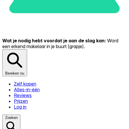
Wat je nodig hebt voordat je aan de slag kan:
Word
een erkend makelaar in je buurt (grapje).
Bereken nu
Zelf kopen
Alles-in-één
Reviews
Prijzen
Log in
Zoeken