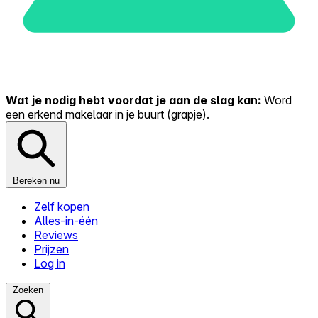
Wat je nodig hebt voordat je aan de slag kan:
Word
een erkend makelaar in je buurt (grapje).
Bereken nu
Zelf kopen
Alles-in-één
Reviews
Prijzen
Log in
Zoeken