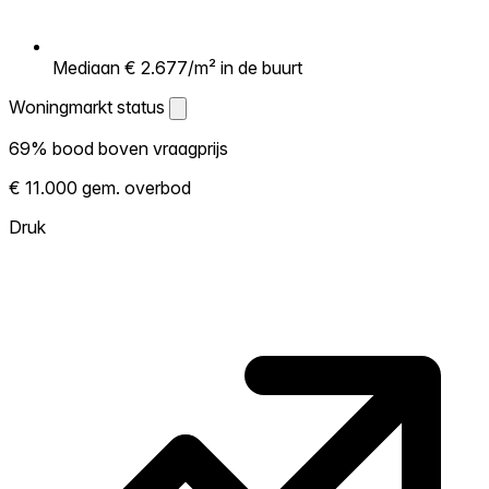
Mediaan € 2.677/m² in de buurt
Woningmarkt status
Woningmarkt status
69% bood boven vraagprijs
Laat zien hoe competitief de markt hier is.
€ 11.000 gem. overbod
Hoe meer woningen boven vraagprijs
verkopen, hoe heter. Heet? Verwacht
Druk
concurrentie en overweeg boven vraagprijs
te bieden. Koud? Meer ruimte om te
onderhandelen. Gebaseerd op 13
transacties in de afgelopen 12 maanden in
deze buurt.