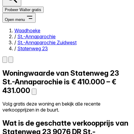
Probeer Walter gratis
Open menu
Waadhoeke
/
St.-Annaparochie
Close menu
/
St.-Annaparochie Zuidwest
/
Statenweg 23
Woningwaarde van
Statenweg 23
Zelf kopen
Alles-in-één
St.-Annaparochie is
€ 410.000 – €
Reviews
431.000
Prijzen
Log in
Volg gratis deze woning en bekijk alle recente
Probeer Walter gratis
verkoopprijzen in de buurt.
Wat is de geschatte verkoopprijs van
Statenweg 23
9076 DR St.-