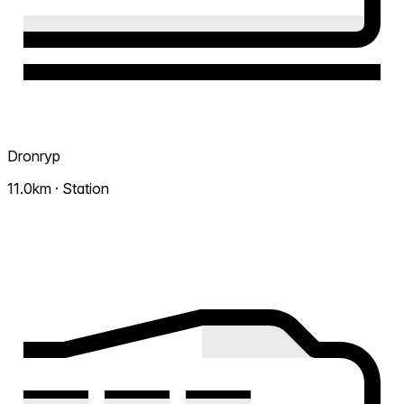
Dronryp
11.0km · Station