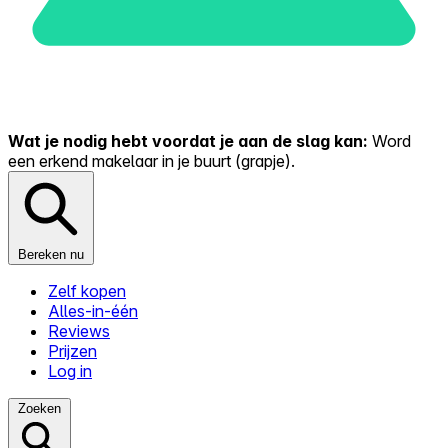
Wat je nodig hebt voordat je aan de slag kan:
Word
een erkend makelaar in je buurt (grapje).
Bereken nu
Zelf kopen
Alles-in-één
Reviews
Prijzen
Log in
Zoeken