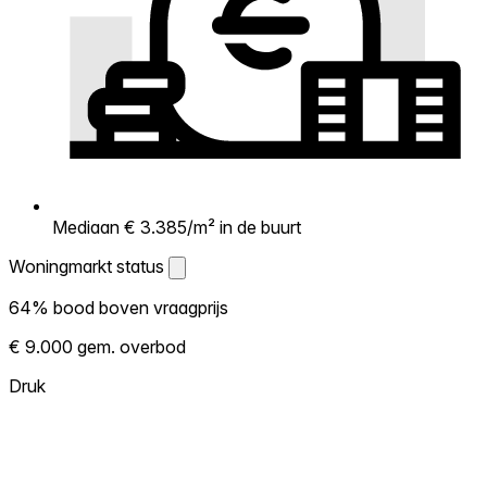
Mediaan € 3.385/m² in de buurt
Woningmarkt status
Woningmarkt status
64% bood boven vraagprijs
Laat zien hoe competitief de markt hier is.
€ 9.000 gem. overbod
Hoe meer woningen boven vraagprijs
verkopen, hoe heter. Heet? Verwacht
Druk
concurrentie en overweeg boven vraagprijs
te bieden. Koud? Meer ruimte om te
onderhandelen. Gebaseerd op 22
transacties in de afgelopen 12 maanden in
deze buurt.