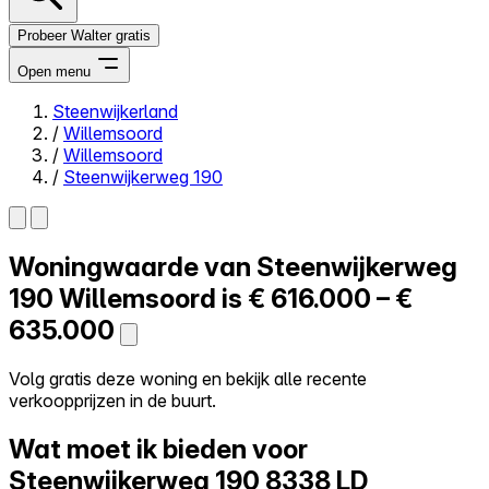
Probeer Walter gratis
Open menu
Steenwijkerland
/
Willemsoord
Close menu
/
Willemsoord
/
Steenwijkerweg 190
Woningwaarde van
Steenwijkerweg
Zelf kopen
Alles-in-één
190
Willemsoord is
€ 616.000 – €
Reviews
635.000
Prijzen
Log in
Volg gratis deze woning en bekijk alle recente
Probeer Walter gratis
verkoopprijzen in de buurt.
Wat moet ik bieden voor
Steenwijkerweg 190
8338 LD