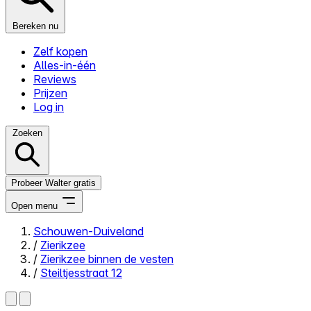
Bereken nu
Zelf kopen
Alles-in-één
Reviews
Prijzen
Log in
Zoeken
Probeer Walter gratis
Open menu
Schouwen-Duiveland
/
Zierikzee
Close menu
/
Zierikzee binnen de vesten
/
Steiltjesstraat 12