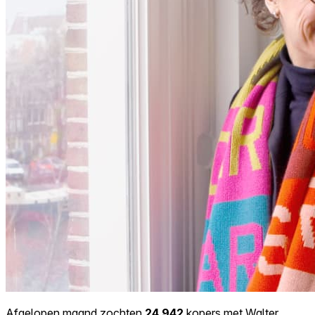
Afgelopen maand zochten
24.942
kopers met Walter