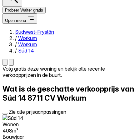
Probeer Walter gratis
Open menu
Súdwest-Fryslân
/
Workum
Close menu
/
Workum
/
Súd 14
Volg gratis deze woning en bekijk alle recente
verkoopprijzen in de buurt.
Zelf kopen
Alles-in-één
Wat is de geschatte verkoopprijs van
Reviews
Prijzen
Súd 14
8711 CV Workum
Log in
Zie alle prijsaanpassingen
Probeer Walter gratis
Wonen
408m²
Bouwjaar