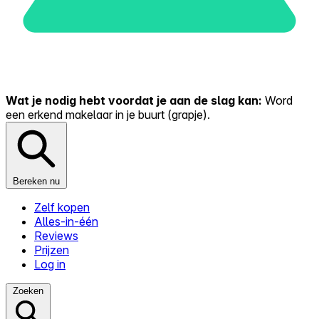
Wat je nodig hebt voordat je aan de slag kan:
Word
een erkend makelaar in je buurt (grapje).
Bereken nu
Zelf kopen
Alles-in-één
Reviews
Prijzen
Log in
Zoeken