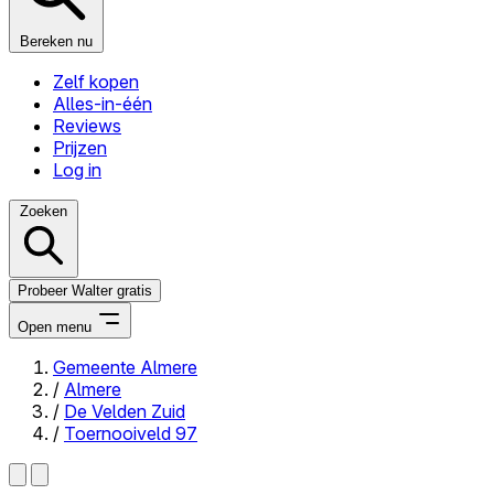
Bereken nu
Zelf kopen
Alles-in-één
Reviews
Prijzen
Log in
Zoeken
Probeer Walter gratis
Open menu
Gemeente Almere
/
Almere
Close menu
/
De Velden Zuid
/
Toernooiveld 97