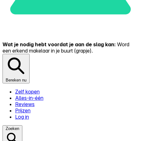
Wat je nodig hebt voordat je aan de slag kan:
Word
een erkend makelaar in je buurt (grapje).
Bereken nu
Zelf kopen
Alles-in-één
Reviews
Prijzen
Log in
Zoeken