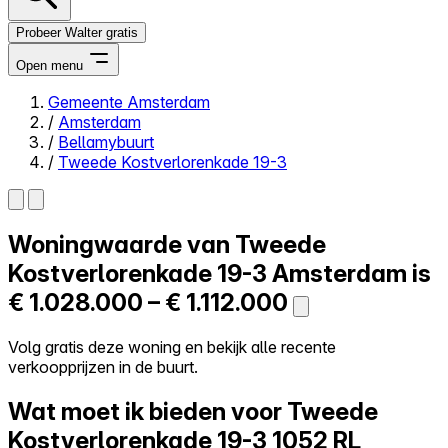
Probeer Walter gratis
Open menu
Gemeente Amsterdam
/
Amsterdam
Close menu
/
Bellamybuurt
/
Tweede Kostverlorenkade 19-3
Woningwaarde van
Tweede
Zelf kopen
Alles-in-één
Kostverlorenkade 19-3
Amsterdam is
Reviews
€ 1.028.000 – € 1.112.000
Prijzen
Log in
Volg gratis deze woning en bekijk alle recente
Probeer Walter gratis
verkoopprijzen in de buurt.
Wat moet ik bieden voor Tweede
Kostverlorenkade 19-3
1052 RL