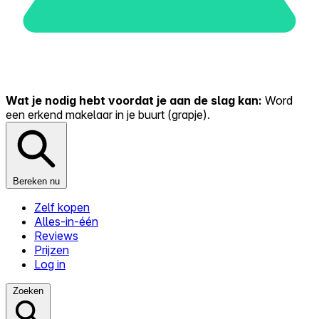
Wat je nodig hebt voordat je aan de slag kan:
Word
een erkend makelaar in je buurt (grapje).
Bereken nu
Zelf kopen
Alles-in-één
Reviews
Prijzen
Log in
Zoeken