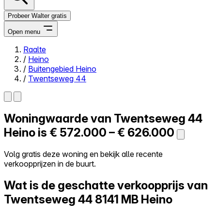
Probeer Walter gratis
Open menu
Raalte
/
Heino
Close menu
/
Buitengebied Heino
/
Twentseweg 44
Woningwaarde van
Twentseweg 44
Zelf kopen
Alles-in-één
Heino is
€ 572.000 – € 626.000
Reviews
Prijzen
Volg gratis deze woning en bekijk alle recente
verkoopprijzen in de buurt.
Log in
Probeer Walter gratis
Wat is de geschatte verkoopprijs van
Twentseweg 44
8141 MB Heino