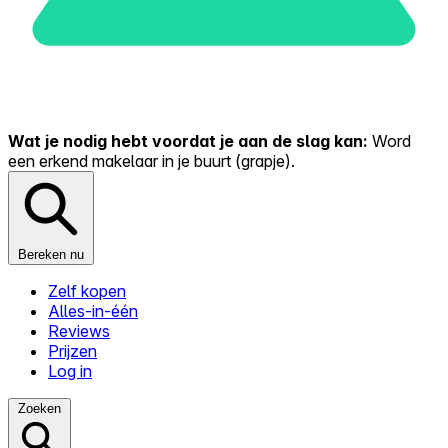
Wat je nodig hebt voordat je aan de slag kan:
Word
een erkend makelaar in je buurt (grapje).
Bereken nu
Zelf kopen
Alles-in-één
Reviews
Prijzen
Log in
Zoeken