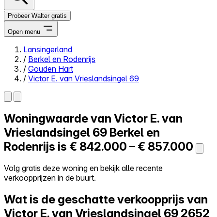
Probeer Walter gratis
Open menu
Lansingerland
/
Berkel en Rodenrijs
Close menu
/
Gouden Hart
/
Victor E. van Vrieslandsingel 69
Woningwaarde van
Victor E. van
Zelf kopen
Alles-in-één
Vrieslandsingel 69
Berkel en
Reviews
Rodenrijs is
€ 842.000 – € 857.000
Prijzen
Log in
Volg gratis deze woning en bekijk alle recente
Probeer Walter gratis
verkoopprijzen in de buurt.
Wat is de geschatte verkoopprijs van
Victor E. van Vrieslandsingel 69
2652