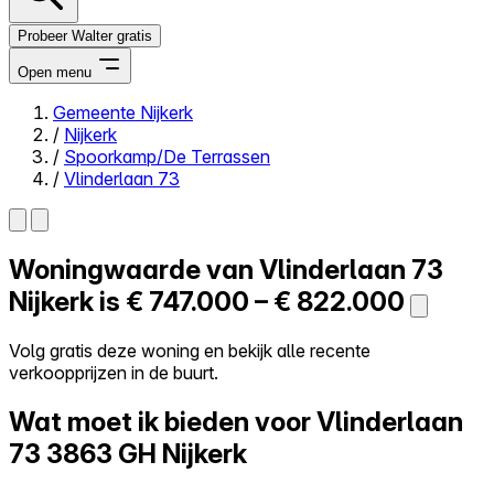
Probeer Walter gratis
Open menu
Gemeente Nijkerk
/
Nijkerk
Close menu
/
Spoorkamp/De Terrassen
/
Vlinderlaan 73
Woningwaarde van
Vlinderlaan 73
Zelf kopen
Alles-in-één
Nijkerk is
€ 747.000 – € 822.000
Reviews
Prijzen
Volg gratis deze woning en bekijk alle recente
verkoopprijzen in de buurt.
Log in
Probeer Walter gratis
Wat moet ik bieden voor Vlinderlaan
73
3863 GH Nijkerk