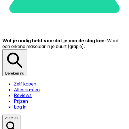
Wat je nodig hebt voordat je aan de slag kan:
Word
een erkend makelaar in je buurt (grapje).
Bereken nu
Zelf kopen
Alles-in-één
Reviews
Prijzen
Log in
Zoeken