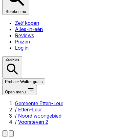
Bereken nu
Zelf kopen
Alles-in-één
Reviews
Prijzen
Log in
Zoeken
Probeer Walter gratis
Open menu
Gemeente Etten-Leur
/
Etten-Leur
Close menu
/
Noord woongebied
/
Voorsteven 2