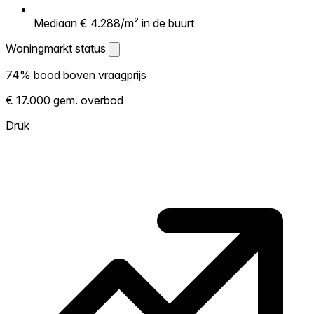
Mediaan € 4.288/m² in de buurt
Woningmarkt status
Woningmarkt status
74% bood boven vraagprijs
Laat zien hoe competitief de markt hier is.
€ 17.000 gem. overbod
Hoe meer woningen boven vraagprijs
verkopen, hoe heter. Heet? Verwacht
Druk
concurrentie en overweeg boven vraagprijs
te bieden. Koud? Meer ruimte om te
onderhandelen. Gebaseerd op 88
transacties in de afgelopen 12 maanden in
deze buurt.