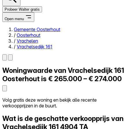
Probeer Walter gratis
Open menu
Gemeente Oosterhout
/
Oosterhout
Close menu
/
Vrachelen
/
Vrachelsedijk 161
Woningwaarde van
Vrachelsedijk 161
Zelf kopen
Alles-in-één
Oosterhout is
€ 265.000 – € 274.000
Reviews
Prijzen
Log in
Volg gratis deze woning en bekijk alle recente
Probeer Walter gratis
verkoopprijzen in de buurt.
Wat is de geschatte verkoopprijs van
Vrachelsedijk 161
4904 TA