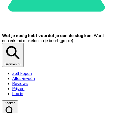
Wat je nodig hebt voordat je aan de slag kan:
Word
een erkend makelaar in je buurt (grapje).
Bereken nu
Zelf kopen
Alles-in-één
Reviews
Prijzen
Log in
Zoeken