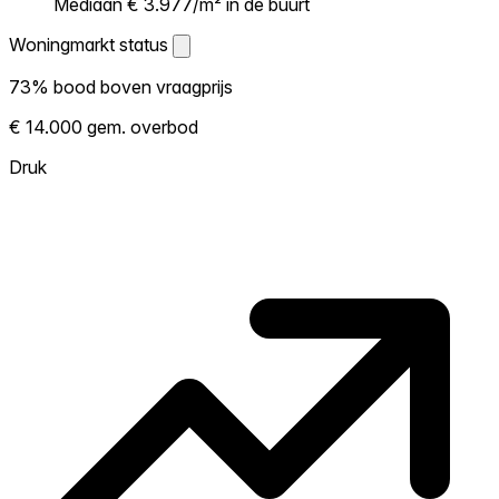
Mediaan € 3.977/m² in de buurt
Woningmarkt status
Woningmarkt status
73% bood boven vraagprijs
Laat zien hoe competitief de markt hier is.
€ 14.000 gem. overbod
Hoe meer woningen boven vraagprijs
verkopen, hoe heter. Heet? Verwacht
Druk
concurrentie en overweeg boven vraagprijs
te bieden. Koud? Meer ruimte om te
onderhandelen. Gebaseerd op 95
transacties in de afgelopen 12 maanden in
deze buurt.