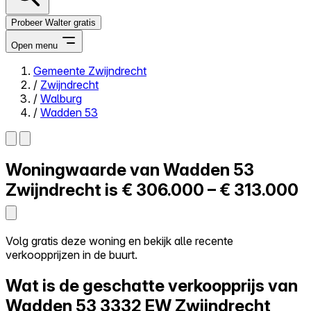
Probeer Walter gratis
Open menu
Gemeente Zwijndrecht
/
Zwijndrecht
Close menu
/
Walburg
/
Wadden 53
Woningwaarde van
Wadden 53
Zelf kopen
Alles-in-één
Zwijndrecht is
€ 306.000 – € 313.000
Reviews
Prijzen
Log in
Volg gratis deze woning en bekijk alle recente
Probeer Walter gratis
verkoopprijzen in de buurt.
Wat is de geschatte verkoopprijs van
Wadden 53
3332 EW Zwijndrecht