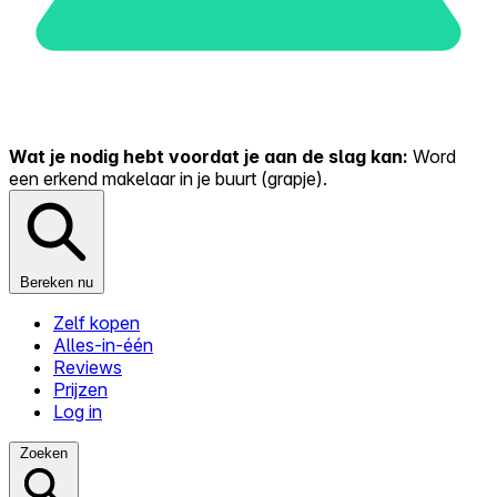
Wat je nodig hebt voordat je aan de slag kan:
Word
een erkend makelaar in je buurt (grapje).
Bereken nu
Zelf kopen
Alles-in-één
Reviews
Prijzen
Log in
Zoeken