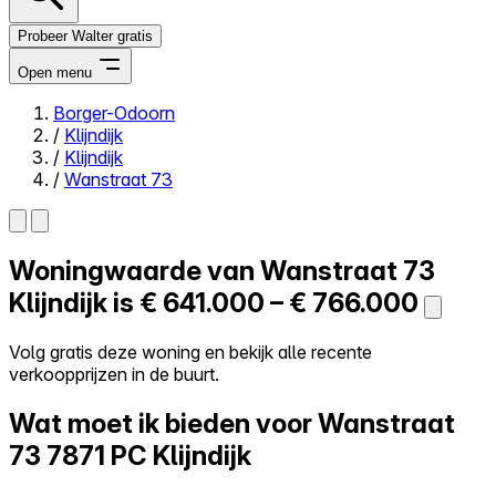
Probeer Walter gratis
Open menu
Borger-Odoorn
/
Klijndijk
Close menu
/
Klijndijk
/
Wanstraat 73
Woningwaarde van
Wanstraat 73
Zelf kopen
Alles-in-één
Klijndijk is
€ 641.000 – € 766.000
Reviews
Prijzen
Volg gratis deze woning en bekijk alle recente
verkoopprijzen in de buurt.
Log in
Probeer Walter gratis
Wat moet ik bieden voor Wanstraat
73
7871 PC Klijndijk