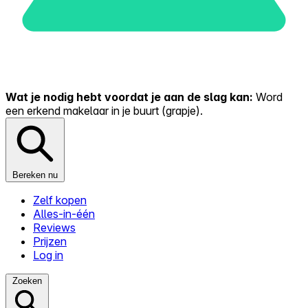
Wat je nodig hebt voordat je aan de slag kan:
Word
een erkend makelaar in je buurt (grapje).
Bereken nu
Zelf kopen
Alles-in-één
Reviews
Prijzen
Log in
Zoeken