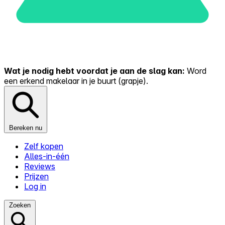
Wat je nodig hebt voordat je aan de slag kan:
Word
een erkend makelaar in je buurt (grapje).
Bereken nu
Zelf kopen
Alles-in-één
Reviews
Prijzen
Log in
Zoeken