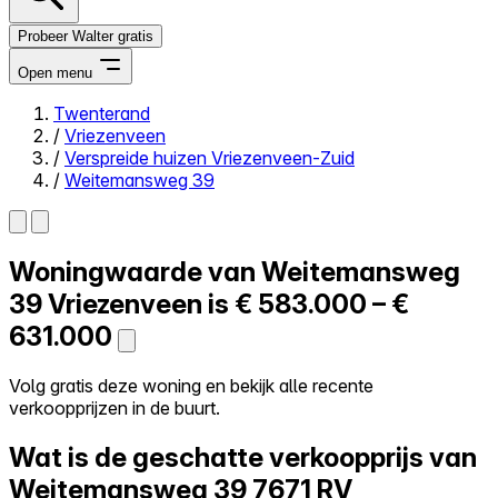
Probeer Walter gratis
Open menu
Twenterand
/
Vriezenveen
Close menu
/
Verspreide huizen Vriezenveen-Zuid
/
Weitemansweg 39
Woningwaarde van
Weitemansweg
Zelf kopen
Alles-in-één
39
Vriezenveen is
€ 583.000 – €
Reviews
631.000
Prijzen
Log in
Volg gratis deze woning en bekijk alle recente
Probeer Walter gratis
verkoopprijzen in de buurt.
Wat is de geschatte verkoopprijs van
Weitemansweg 39
7671 RV