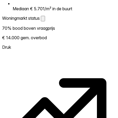
Mediaan € 5.701/m² in de buurt
Woningmarkt status
Woningmarkt status
70% bood boven vraagprijs
Laat zien hoe competitief de markt hier is.
€ 14.000 gem. overbod
Hoe meer woningen boven vraagprijs
verkopen, hoe heter. Heet? Verwacht
Druk
concurrentie en overweeg boven vraagprijs
te bieden. Koud? Meer ruimte om te
onderhandelen. Gebaseerd op 381
transacties in de afgelopen 12 maanden in
deze buurt.