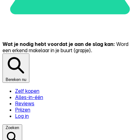
Wat je nodig hebt voordat je aan de slag kan:
Word
een erkend makelaar in je buurt (grapje).
Bereken nu
Zelf kopen
Alles-in-één
Reviews
Prijzen
Log in
Zoeken