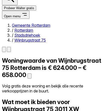
Probeer Walter gratis
Open menu
Gemeente Rotterdam
/
Rotterdam
Close menu
/
Stadsdriehoek
/
Wijnbrugstraat 75
Woningwaarde van
Wijnbrugstraat
Zelf kopen
Alles-in-één
75
Rotterdam is
€ 624.000 – €
Reviews
658.000
Prijzen
Log in
Volg gratis deze woning en bekijk alle recente
Probeer Walter gratis
verkoopprijzen in de buurt.
Wat moet ik bieden voor
Wijnbrugstraat 75
3011 XW