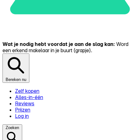
Wat je nodig hebt voordat je aan de slag kan:
Word
een erkend makelaar in je buurt (grapje).
Bereken nu
Zelf kopen
Alles-in-één
Reviews
Prijzen
Log in
Zoeken