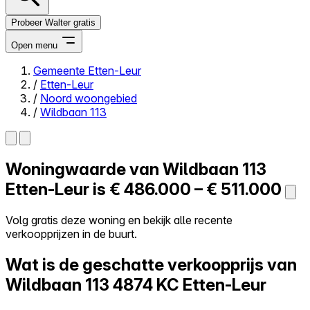
Probeer Walter gratis
Open menu
Gemeente Etten-Leur
/
Etten-Leur
Close menu
/
Noord woongebied
/
Wildbaan 113
Woningwaarde van
Wildbaan 113
Zelf kopen
Alles-in-één
Etten-Leur is
€ 486.000 – € 511.000
Reviews
Prijzen
Volg gratis deze woning en bekijk alle recente
verkoopprijzen in de buurt.
Log in
Probeer Walter gratis
Wat is de geschatte verkoopprijs van
Wildbaan 113
4874 KC Etten-Leur