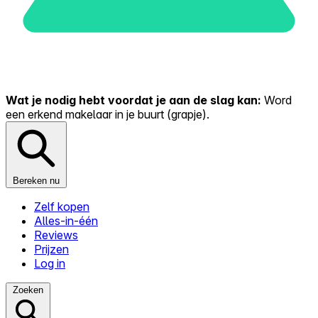
Wat je nodig hebt voordat je aan de slag kan:
Word
een erkend makelaar in je buurt (grapje).
Bereken nu
Zelf kopen
Alles-in-één
Reviews
Prijzen
Log in
Zoeken