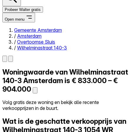
Probeer Walter gratis
Open menu
Gemeente Amsterdam
/
Amsterdam
Close menu
/
Overtoomse Sluis
/
Wilhelminastraat 140-3
Woningwaarde van
Wilhelminastraat
Zelf kopen
Alles-in-één
140-3
Amsterdam is
€ 833.000 – €
Reviews
904.000
Prijzen
Log in
Volg gratis deze woning en bekijk alle recente
Probeer Walter gratis
verkoopprijzen in de buurt.
Wat is de geschatte verkoopprijs van
Wilhelminastraat 140-3
1054 WR