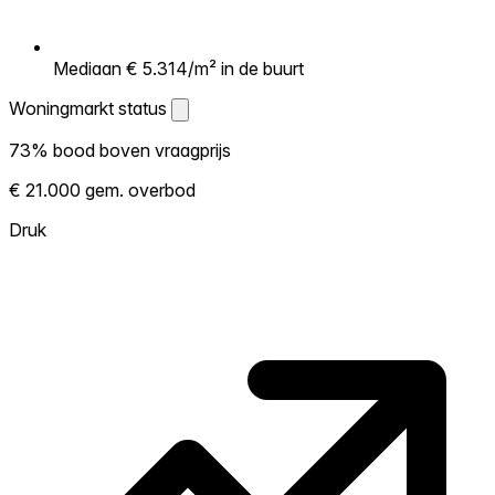
Mediaan € 5.314/m² in de buurt
Woningmarkt status
Woningmarkt status
73% bood boven vraagprijs
Laat zien hoe competitief de markt hier is.
€ 21.000 gem. overbod
Hoe meer woningen boven vraagprijs
verkopen, hoe heter. Heet? Verwacht
Druk
concurrentie en overweeg boven vraagprijs
te bieden. Koud? Meer ruimte om te
onderhandelen. Gebaseerd op 44
transacties in de afgelopen 12 maanden in
deze buurt.