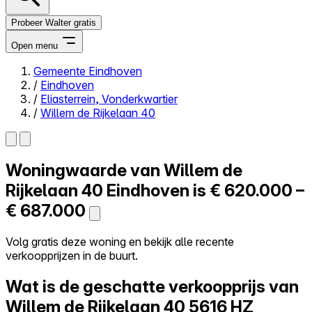
Probeer Walter gratis
Open menu
Gemeente Eindhoven
/
Eindhoven
Close menu
/
Eliasterrein, Vonderkwartier
/
Willem de Rijkelaan 40
Woningwaarde van
Willem de
Zelf kopen
Alles-in-één
Rijkelaan 40
Eindhoven is
€ 620.000 –
Reviews
€ 687.000
Prijzen
Log in
Volg gratis deze woning en bekijk alle recente
Probeer Walter gratis
verkoopprijzen in de buurt.
Wat is de geschatte verkoopprijs van
Willem de Rijkelaan 40
5616 HZ