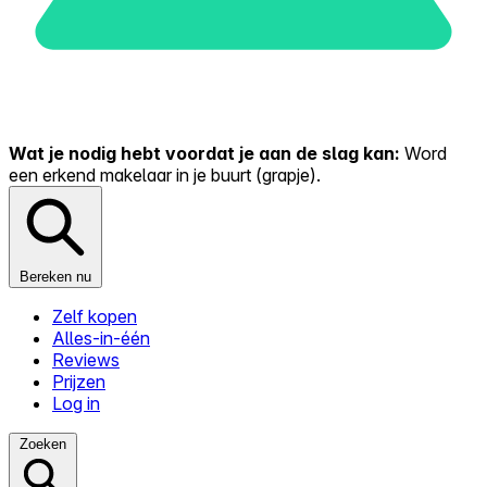
Wat je nodig hebt voordat je aan de slag kan:
Word
een erkend makelaar in je buurt (grapje).
Bereken nu
Zelf kopen
Alles-in-één
Reviews
Prijzen
Log in
Zoeken