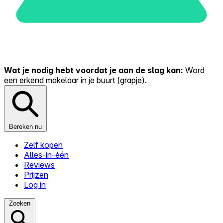
Wat je nodig hebt voordat je aan de slag kan:
Word
een erkend makelaar in je buurt (grapje).
Bereken nu
Zelf kopen
Alles-in-één
Reviews
Prijzen
Log in
Zoeken