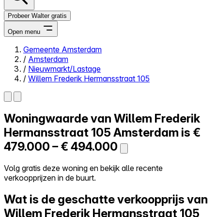
Probeer Walter gratis
Open menu
Gemeente Amsterdam
/
Amsterdam
Close menu
/
Nieuwmarkt/Lastage
/
Willem Frederik Hermansstraat 105
Woningwaarde van
Willem Frederik
Zelf kopen
Alles-in-één
Hermansstraat 105
Amsterdam is
€
Reviews
479.000 – € 494.000
Prijzen
Log in
Volg gratis deze woning en bekijk alle recente
Probeer Walter gratis
verkoopprijzen in de buurt.
Wat is de geschatte verkoopprijs van
Willem Frederik Hermansstraat 105