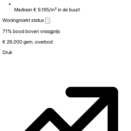
Mediaan € 9.195/m² in de buurt
Woningmarkt status
Woningmarkt status
71% bood boven vraagprijs
Laat zien hoe competitief de markt hier is.
€ 28.000 gem. overbod
Hoe meer woningen boven vraagprijs
verkopen, hoe heter. Heet? Verwacht
Druk
concurrentie en overweeg boven vraagprijs
te bieden. Koud? Meer ruimte om te
onderhandelen. Gebaseerd op 136
transacties in de afgelopen 12 maanden in
deze buurt.