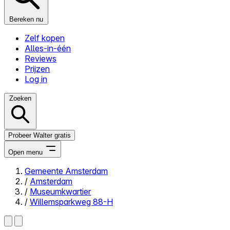
Bereken nu
Zelf kopen
Alles-in-één
Reviews
Prijzen
Log in
Zoeken
Probeer Walter gratis
Open menu
Gemeente Amsterdam
/
Amsterdam
Close menu
/
Museumkwartier
/
Willemsparkweg 88-H