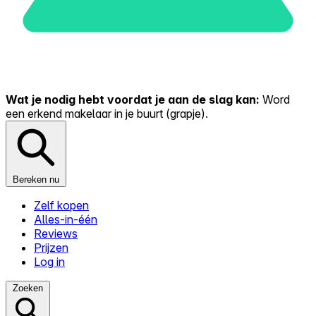
Wat je nodig hebt voordat je aan de slag kan:
Word
een erkend makelaar in je buurt (grapje).
Bereken nu
Zelf kopen
Alles-in-één
Reviews
Prijzen
Log in
Zoeken