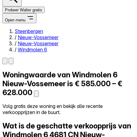
Probeer Walter gratis
Open menu
Steenbergen
/
Nieuw-Vossemeer
Close menu
/
Nieuw-Vossemeer
/
Windmolen 6
Woningwaarde van
Windmolen 6
Zelf kopen
Alles-in-één
Nieuw-Vossemeer is
€ 585.000 – €
Reviews
628.000
Prijzen
Log in
Volg gratis deze woning en bekijk alle recente
Probeer Walter gratis
verkoopprijzen in de buurt.
Wat is de geschatte verkoopprijs van
Windmolen 6
4681 CN Nieuw-