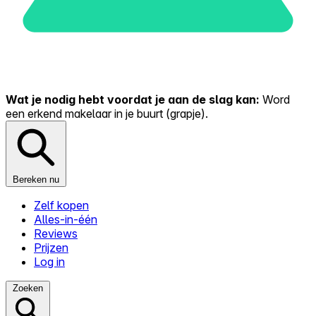
Wat je nodig hebt voordat je aan de slag kan:
Word
een erkend makelaar in je buurt (grapje).
Bereken nu
Zelf kopen
Alles-in-één
Reviews
Prijzen
Log in
Zoeken