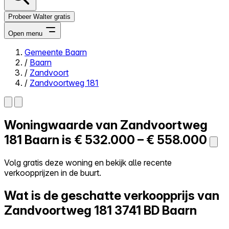
Probeer Walter gratis
Open menu
Gemeente Baarn
/
Baarn
Close menu
/
Zandvoort
/
Zandvoortweg 181
Woningwaarde van
Zandvoortweg
Zelf kopen
Alles-in-één
181
Baarn is
€ 532.000 – € 558.000
Reviews
Prijzen
Volg gratis deze woning en bekijk alle recente
verkoopprijzen in de buurt.
Log in
Probeer Walter gratis
Wat is de geschatte verkoopprijs van
Zandvoortweg 181
3741 BD Baarn