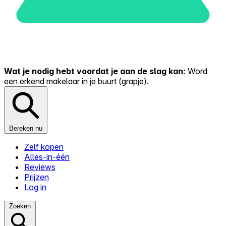
Wat je nodig hebt voordat je aan de slag kan:
Word
een erkend makelaar in je buurt (grapje).
Bereken nu
Zelf kopen
Alles-in-één
Reviews
Prijzen
Log in
Zoeken