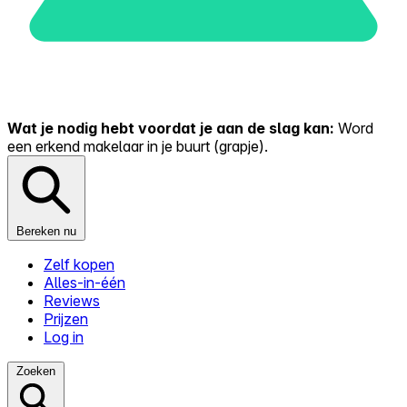
Wat je nodig hebt voordat je aan de slag kan:
Word
een erkend makelaar in je buurt (grapje).
Bereken nu
Zelf kopen
Alles-in-één
Reviews
Prijzen
Log in
Zoeken