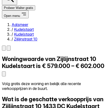
Probeer Walter gratis
Open menu
Aalsmeer
/
Kudelstaart
Close menu
/
Kudelstaart
/
Zijlijnstraat 10
Woningwaarde van
Zijlijnstraat 10
Zelf kopen
Alles-in-één
Kudelstaart is
€ 579.000 – € 602.000
Reviews
Prijzen
Log in
Volg gratis deze woning en bekijk alle recente
Probeer Walter gratis
verkoopprijzen in de buurt.
Wat is de geschatte verkoopprijs van
Zijlijnstraat 10
1433 DC Kudelstaart