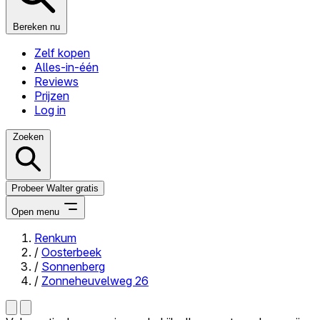
Bereken nu
Zelf kopen
Alles-in-één
Reviews
Prijzen
Log in
Zoeken
Probeer Walter gratis
Open menu
Renkum
/
Oosterbeek
Close menu
/
Sonnenberg
/
Zonneheuvelweg 26