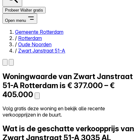
Probeer Walter gratis
Open menu
Gemeente Rotterdam
/
Rotterdam
Close menu
/
Oude Noorden
/
Zwart Janstraat 51-A
Woningwaarde van
Zwart Janstraat
Zelf kopen
Alles-in-één
51-A
Rotterdam is
€ 377.000 – €
Reviews
405.000
Prijzen
Log in
Volg gratis deze woning en bekijk alle recente
Probeer Walter gratis
verkoopprijzen in de buurt.
Wat is de geschatte verkoopprijs van
Zwart Janstraat 51-A
3035 AL