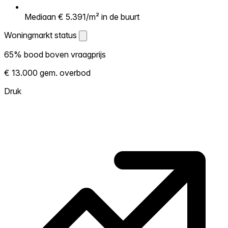
Mediaan € 5.391/m² in de buurt
Woningmarkt status
Woningmarkt status
65% bood boven vraagprijs
Laat zien hoe competitief de markt hier is.
€ 13.000 gem. overbod
Hoe meer woningen boven vraagprijs
verkopen, hoe heter. Heet? Verwacht
Druk
concurrentie en overweeg boven vraagprijs
te bieden. Koud? Meer ruimte om te
onderhandelen. Gebaseerd op 169
transacties in de afgelopen 12 maanden in
deze buurt.