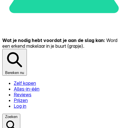
Wat je nodig hebt voordat je aan de slag kan:
Word
een erkend makelaar in je buurt (grapje).
Bereken nu
Zelf kopen
Alles-in-één
Reviews
Prijzen
Log in
Zoeken