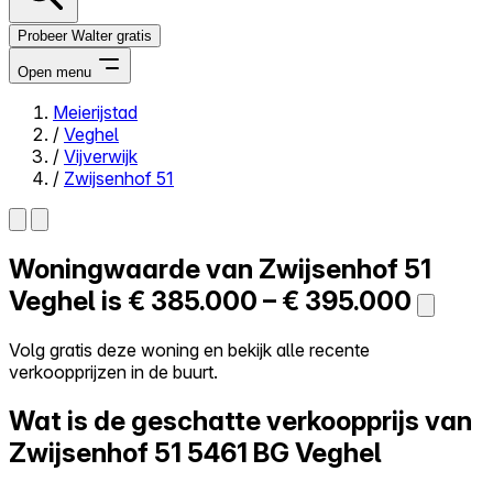
Probeer Walter gratis
Open menu
Meierijstad
/
Veghel
Close menu
/
Vijverwijk
/
Zwijsenhof 51
Woningwaarde van
Zwijsenhof 51
Zelf kopen
Alles-in-één
Veghel is
€ 385.000 – € 395.000
Reviews
Prijzen
Volg gratis deze woning en bekijk alle recente
verkoopprijzen in de buurt.
Log in
Probeer Walter gratis
Wat is de geschatte verkoopprijs van
Zwijsenhof 51
5461 BG Veghel