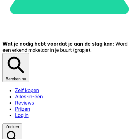
Wat je nodig hebt voordat je aan de slag kan:
Word
een erkend makelaar in je buurt (grapje).
Bereken nu
Zelf kopen
Alles-in-één
Reviews
Prijzen
Log in
Zoeken