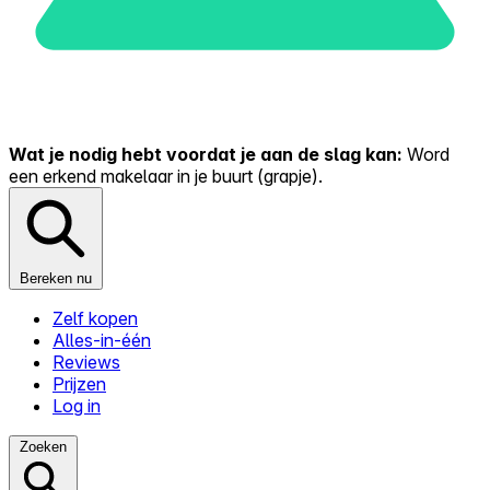
Wat je nodig hebt voordat je aan de slag kan:
Word
een erkend makelaar in je buurt (grapje).
Bereken nu
Zelf kopen
Alles-in-één
Reviews
Prijzen
Log in
Zoeken