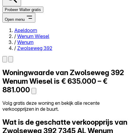
Probeer Walter gratis
Open menu
Apeldoorn
/
Wenum Wiesel
Close menu
/
Wenum
/
Zwolseweg 392
Woningwaarde van
Zwolseweg 392
Zelf kopen
Alles-in-één
Wenum Wiesel is
€ 635.000 – €
Reviews
881.000
Prijzen
Log in
Volg gratis deze woning en bekijk alle recente
Probeer Walter gratis
verkoopprijzen in de buurt.
Wat is de geschatte verkoopprijs van
Zwolseweg 392
7345 AL Wenum