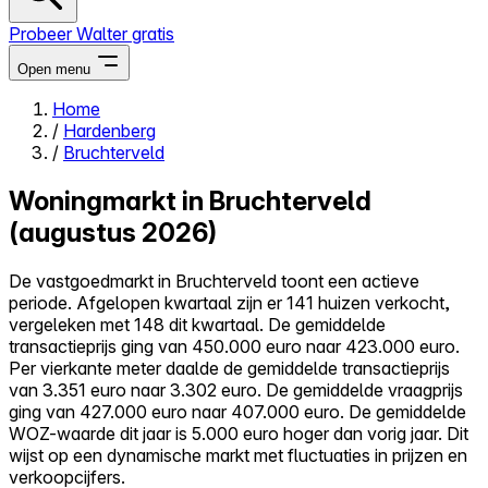
Probeer Walter gratis
Open menu
Home
/
Hardenberg
Close menu
/
Bruchterveld
Woningmarkt in Bruchterveld
(augustus 2026)
Zelf kopen
De vastgoedmarkt in Bruchterveld toont een actieve
Alles-in-één
periode. Afgelopen kwartaal zijn er 141 huizen verkocht,
Reviews
vergeleken met 148 dit kwartaal. De gemiddelde
Prijzen
transactieprijs ging van 450.000 euro naar 423.000 euro.
Per vierkante meter daalde de gemiddelde transactieprijs
Log in
van 3.351 euro naar 3.302 euro. De gemiddelde vraagprijs
Probeer Walter gratis
ging van 427.000 euro naar 407.000 euro. De gemiddelde
WOZ-waarde dit jaar is 5.000 euro hoger dan vorig jaar. Dit
wijst op een dynamische markt met fluctuaties in prijzen en
verkoopcijfers.