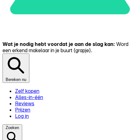
Wat je nodig hebt voordat je aan de slag kan:
Word
een erkend makelaar in je buurt (grapje).
Bereken nu
Zelf kopen
Alles-in-één
Reviews
Prijzen
Log in
Zoeken