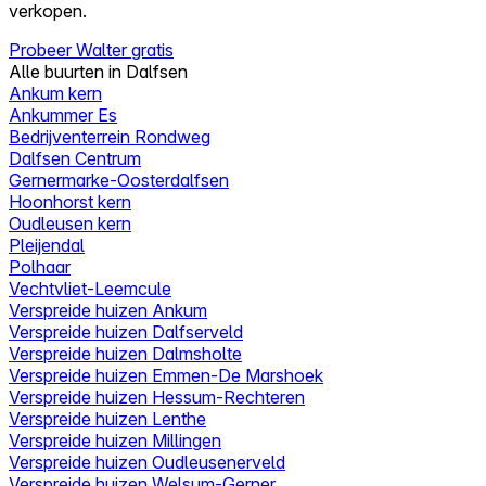
verkopen.
Probeer Walter gratis
Alle buurten in Dalfsen
Ankum kern
Ankummer Es
Bedrijventerrein Rondweg
Dalfsen Centrum
Gernermarke-Oosterdalfsen
Hoonhorst kern
Oudleusen kern
Pleijendal
Polhaar
Vechtvliet-Leemcule
Verspreide huizen Ankum
Verspreide huizen Dalfserveld
Verspreide huizen Dalmsholte
Verspreide huizen Emmen-De Marshoek
Verspreide huizen Hessum-Rechteren
Verspreide huizen Lenthe
Verspreide huizen Millingen
Verspreide huizen Oudleusenerveld
Verspreide huizen Welsum-Gerner