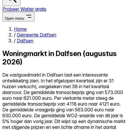
Probeer Walter gratis
Open menu
Home
/
Gemeente Dalfsen
Close menu
/
Dalfsen
Woningmarkt in Dalfsen (augustus
2026)
Zelf kopen
De vastgoedmarkt in Dalfsen laat een interessante
Alles-in-één
ontwikkeling zien. In het afgelopen kwartaal zijn er 31
Reviews
huizen verkocht, vergeleken met 38 in het kwartaal
Prijzen
daarvoor. De gemiddelde transactieprijs ging van 573.000
euro naar 621.000 euro. Per vierkante meter steeg de
Log in
gemiddelde transactieprijs van 4118 euro naar 4121 euro.
Probeer Walter gratis
De gemiddelde vraagprijs ging van 563.000 euro naar
630.000 euro. De gemiddelde WOZ-waarde van dit jaar is
5% hoger dan vorig jaar. Dit wijst op een dynamische markt
met stijgende prijzen en een lichte afname in het aantal