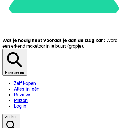
Wat je nodig hebt voordat je aan de slag kan:
Word
een erkend makelaar in je buurt (grapje).
Bereken nu
Zelf kopen
Alles-in-één
Reviews
Prijzen
Log in
Zoeken