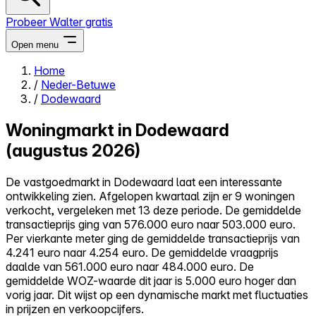
Probeer Walter gratis
Open menu
Home
/
Neder-Betuwe
Close menu
/
Dodewaard
Woningmarkt in Dodewaard
(augustus 2026)
Zelf kopen
De vastgoedmarkt in Dodewaard laat een interessante
Alles-in-één
ontwikkeling zien. Afgelopen kwartaal zijn er 9 woningen
Reviews
verkocht, vergeleken met 13 deze periode. De gemiddelde
Prijzen
transactieprijs ging van 576.000 euro naar 503.000 euro.
Per vierkante meter ging de gemiddelde transactieprijs van
Log in
4.241 euro naar 4.254 euro. De gemiddelde vraagprijs
Probeer Walter gratis
daalde van 561.000 euro naar 484.000 euro. De
gemiddelde WOZ-waarde dit jaar is 5.000 euro hoger dan
vorig jaar. Dit wijst op een dynamische markt met fluctuaties
in prijzen en verkoopcijfers.