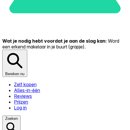
Wat je nodig hebt voordat je aan de slag kan:
Word
een erkend makelaar in je buurt (grapje).
Bereken nu
Zelf kopen
Alles-in-één
Reviews
Prijzen
Log in
Zoeken