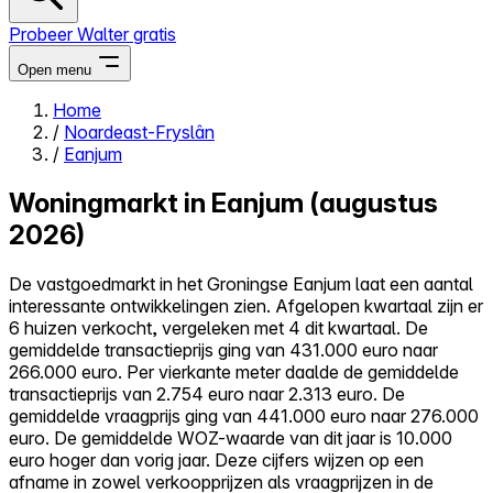
Probeer Walter gratis
Open menu
Home
/
Noardeast-Fryslân
Close menu
/
Eanjum
Woningmarkt in Eanjum (augustus
2026)
Zelf kopen
De vastgoedmarkt in het Groningse Eanjum laat een aantal
Alles-in-één
interessante ontwikkelingen zien. Afgelopen kwartaal zijn er
Reviews
6 huizen verkocht, vergeleken met 4 dit kwartaal. De
Prijzen
gemiddelde transactieprijs ging van 431.000 euro naar
266.000 euro. Per vierkante meter daalde de gemiddelde
Log in
transactieprijs van 2.754 euro naar 2.313 euro. De
Probeer Walter gratis
gemiddelde vraagprijs ging van 441.000 euro naar 276.000
euro. De gemiddelde WOZ-waarde van dit jaar is 10.000
euro hoger dan vorig jaar. Deze cijfers wijzen op een
afname in zowel verkoopprijzen als vraagprijzen in de