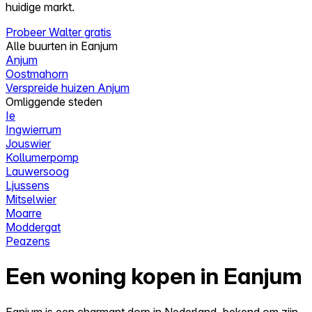
huidige markt.
Probeer Walter gratis
Alle buurten in Eanjum
Anjum
Oostmahorn
Verspreide huizen Anjum
Omliggende steden
Ie
Ingwierrum
Jouswier
Kollumerpomp
Lauwersoog
Ljussens
Mitselwier
Moarre
Moddergat
Peazens
Een woning kopen in Eanjum
Eanjum is een charmant dorp in Nederland, bekend om zijn