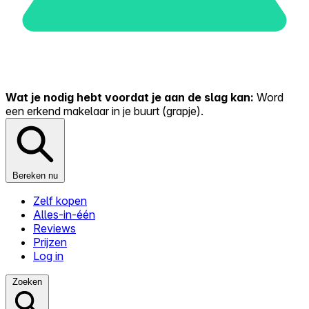
Wat je nodig hebt voordat je aan de slag kan:
Word
een erkend makelaar in je buurt (grapje).
Bereken nu
Zelf kopen
Alles-in-één
Reviews
Prijzen
Log in
Zoeken