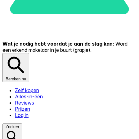
Wat je nodig hebt voordat je aan de slag kan:
Word
een erkend makelaar in je buurt (grapje).
Bereken nu
Zelf kopen
Alles-in-één
Reviews
Prijzen
Log in
Zoeken