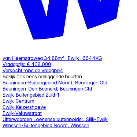
van Heemstraweg 34
88m² · Ewijk · 6644KG
Vraagprijs:
€ 468.000
Verkocht rond de vraagprijs
Bekijk ook eens omliggende buurten.
Beuningen-Buitengebied Noord, Beuningen Gld
Beuningen-Den Balmerd, Beuningen Gld
Ewijk-Buitengebied Zuid-1
Ewijk-Centrum
Ewijk-Keizershoeve
Ewijk-Veluwstraat
Uiterwaarden Loenense butenpolder, Slijk-Ewijk
Winssen-Buitengebied Noord, Winssen