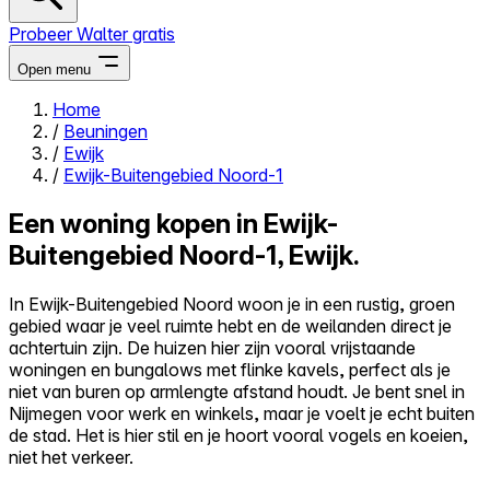
Probeer Walter gratis
Open menu
Home
/
Beuningen
Close menu
/
Ewijk
/
Ewijk-Buitengebied Noord-1
Een woning kopen in Ewijk-
Buitengebied Noord-1, Ewijk.
Zelf kopen
Alles-in-één
In Ewijk-Buitengebied Noord woon je in een rustig, groen
Reviews
gebied waar je veel ruimte hebt en de weilanden direct je
Prijzen
achtertuin zijn. De huizen hier zijn vooral vrijstaande
woningen en bungalows met flinke kavels, perfect als je
Log in
niet van buren op armlengte afstand houdt. Je bent snel in
Probeer Walter gratis
Nijmegen voor werk en winkels, maar je voelt je echt buiten
de stad. Het is hier stil en je hoort vooral vogels en koeien,
niet het verkeer.