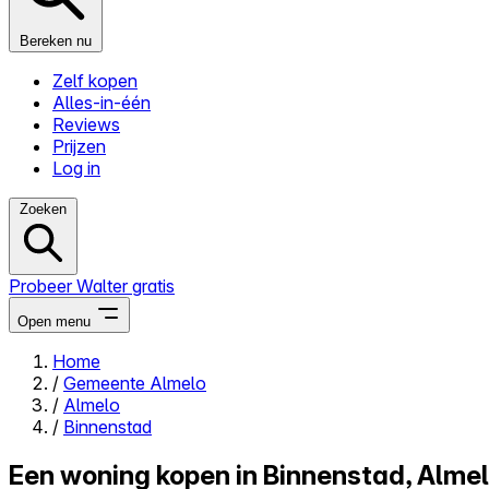
Bereken nu
Zelf kopen
Alles-in-één
Reviews
Prijzen
Log in
Zoeken
Probeer Walter gratis
Open menu
Home
/
Gemeente Almelo
Close menu
/
Almelo
/
Binnenstad
Een woning kopen in Binnenstad, Almel