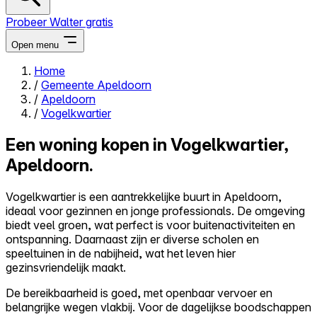
Probeer Walter gratis
Open menu
Home
/
Gemeente Apeldoorn
Close menu
/
Apeldoorn
/
Vogelkwartier
Een woning kopen in Vogelkwartier,
Apeldoorn.
Zelf kopen
Alles-in-één
Vogelkwartier is een aantrekkelijke buurt in Apeldoorn,
Reviews
ideaal voor gezinnen en jonge professionals. De omgeving
Prijzen
biedt veel groen, wat perfect is voor buitenactiviteiten en
ontspanning. Daarnaast zijn er diverse scholen en
Log in
speeltuinen in de nabijheid, wat het leven hier
Probeer Walter gratis
gezinsvriendelijk maakt.
De bereikbaarheid is goed, met openbaar vervoer en
belangrijke wegen vlakbij. Voor de dagelijkse boodschappen