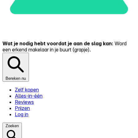
Wat je nodig hebt voordat je aan de slag kan:
Word
een erkend makelaar in je buurt (grapje).
Bereken nu
Zelf kopen
Alles-in-één
Reviews
Prijzen
Log in
Zoeken