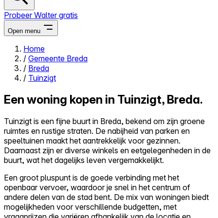
Probeer Walter gratis
Open menu
Home
/
Gemeente Breda
Close menu
/
Breda
/
Tuinzigt
Een woning kopen in Tuinzigt, Breda.
Zelf kopen
Tuinzigt is een fijne buurt in Breda, bekend om zijn groene
Alles-in-één
ruimtes en rustige straten. De nabijheid van parken en
Reviews
speeltuinen maakt het aantrekkelijk voor gezinnen.
Prijzen
Daarnaast zijn er diverse winkels en eetgelegenheden in de
buurt, wat het dagelijks leven vergemakkelijkt.
Log in
Probeer Walter gratis
Een groot pluspunt is de goede verbinding met het
openbaar vervoer, waardoor je snel in het centrum of
andere delen van de stad bent. De mix van woningen biedt
mogelijkheden voor verschillende budgetten, met
vraagprijzen die variëren afhankelijk van de locatie en