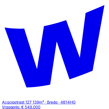
Acaciastraat 127
139m² · Breda · 4814HG
Vraagprijs:
€ 549.000