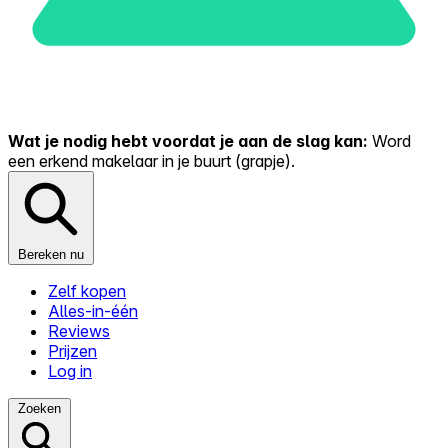
Wat je nodig hebt voordat je aan de slag kan:
Word
een erkend makelaar in je buurt (grapje).
Bereken nu
Zelf kopen
Alles-in-één
Reviews
Prijzen
Log in
Zoeken