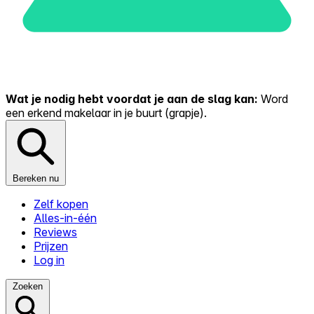
Wat je nodig hebt voordat je aan de slag kan:
Word
een erkend makelaar in je buurt (grapje).
Bereken nu
Zelf kopen
Alles-in-één
Reviews
Prijzen
Log in
Zoeken