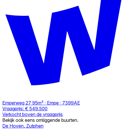
Emperweg 27
95m² · Empe · 7399AE
Vraagprijs:
€ 549.500
Verkocht boven de vraagprijs
Bekijk ook eens omliggende buurten.
De Hoven, Zutphen