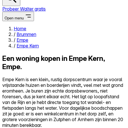
Probeer Walter gratis
Open menu
Home
/
Brummen
Close menu
/
Empe
/
Empe Kern
Een woning kopen in Empe Kern,
Empe.
Zelf kopen
Alles-in-één
Empe Kern is een klein, rustig dorpscentrum waar je vooral
Reviews
vrijstaande huizen en boerderijen vindt, veel met wat grond
Prijzen
eromheen. Je buren zijn echte dorpsbewoners, niet
forensen, dus je kent elkaar echt. Het ligt op loopafstand
Log in
van de Rijn en je hebt directe toegang tot wandel- en
Probeer Walter gratis
fietspaden langs het water. Voor dagelijkse boodschappen
zit je goed: er is een winkelcentrum in het dorp zelf, en
grotere voorzieningen in Zutphen of Arnhem zijn binnen 20
minuten bereikbaar.