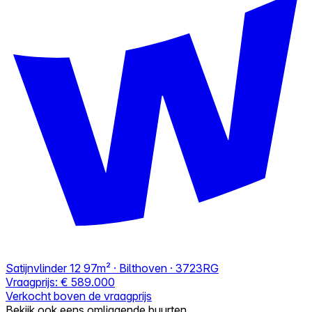
Satijnvlinder 12
97m² · Bilthoven · 3723RG
Vraagprijs:
€ 589.000
Verkocht boven de vraagprijs
Bekijk ook eens omliggende buurten.