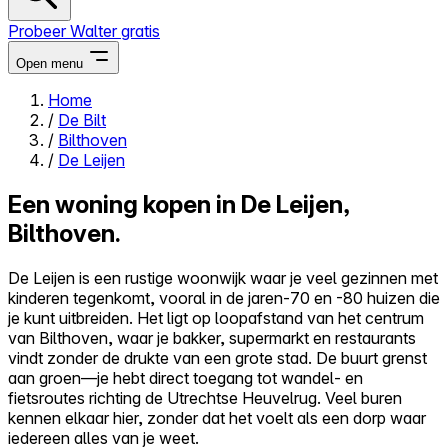
Probeer Walter gratis
Open menu
Home
/
De Bilt
Close menu
/
Bilthoven
/
De Leijen
Een woning kopen in De Leijen,
Bilthoven.
Zelf kopen
Alles-in-één
De Leijen is een rustige woonwijk waar je veel gezinnen met
Reviews
kinderen tegenkomt, vooral in de jaren-70 en -80 huizen die
Prijzen
je kunt uitbreiden. Het ligt op loopafstand van het centrum
van Bilthoven, waar je bakker, supermarkt en restaurants
Log in
vindt zonder de drukte van een grote stad. De buurt grenst
Probeer Walter gratis
aan groen—je hebt direct toegang tot wandel- en
fietsroutes richting de Utrechtse Heuvelrug. Veel buren
kennen elkaar hier, zonder dat het voelt als een dorp waar
iedereen alles van je weet.