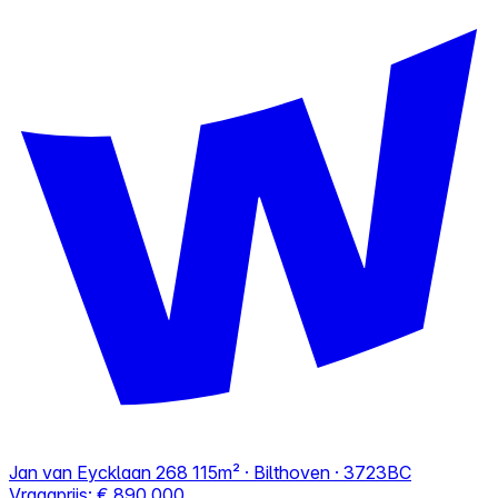
Jan van Eycklaan 268
115m² · Bilthoven · 3723BC
Vraagprijs:
€ 890.000