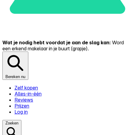
Wat je nodig hebt voordat je aan de slag kan:
Word
een erkend makelaar in je buurt (grapje).
Bereken nu
Zelf kopen
Alles-in-één
Reviews
Prijzen
Log in
Zoeken