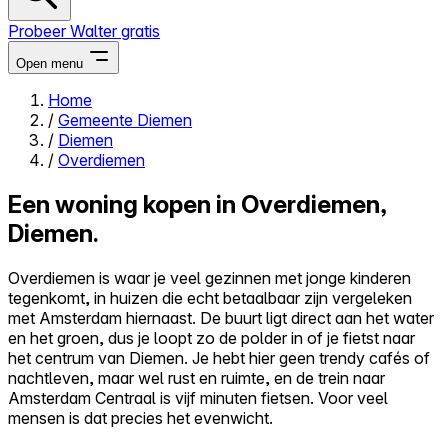
Probeer Walter gratis
Open menu
Home
/
Gemeente Diemen
Close menu
/
Diemen
/
Overdiemen
Een woning kopen in Overdiemen,
Diemen.
Zelf kopen
Alles-in-één
Overdiemen is waar je veel gezinnen met jonge kinderen
Reviews
tegenkomt, in huizen die echt betaalbaar zijn vergeleken
Prijzen
met Amsterdam hiernaast. De buurt ligt direct aan het water
en het groen, dus je loopt zo de polder in of je fietst naar
Log in
het centrum van Diemen. Je hebt hier geen trendy cafés of
Probeer Walter gratis
nachtleven, maar wel rust en ruimte, en de trein naar
Amsterdam Centraal is vijf minuten fietsen. Voor veel
mensen is dat precies het evenwicht.