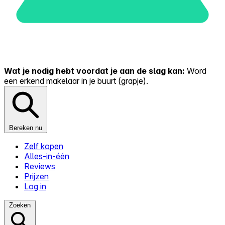
Wat je nodig hebt voordat je aan de slag kan:
Word
een erkend makelaar in je buurt (grapje).
Bereken nu
Zelf kopen
Alles-in-één
Reviews
Prijzen
Log in
Zoeken