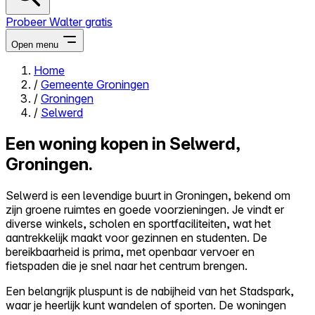
Probeer Walter gratis
Open menu
Home
/
Gemeente Groningen
Close menu
/
Groningen
/
Selwerd
Een woning kopen in Selwerd,
Groningen.
Zelf kopen
Alles-in-één
Selwerd is een levendige buurt in Groningen, bekend om
Reviews
zijn groene ruimtes en goede voorzieningen. Je vindt er
Prijzen
diverse winkels, scholen en sportfaciliteiten, wat het
aantrekkelijk maakt voor gezinnen en studenten. De
Log in
bereikbaarheid is prima, met openbaar vervoer en
Probeer Walter gratis
fietspaden die je snel naar het centrum brengen.
Een belangrijk pluspunt is de nabijheid van het Stadspark,
waar je heerlijk kunt wandelen of sporten. De woningen