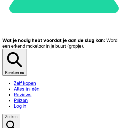
Wat je nodig hebt voordat je aan de slag kan:
Word
een erkend makelaar in je buurt (grapje).
Bereken nu
Zelf kopen
Alles-in-één
Reviews
Prijzen
Log in
Zoeken