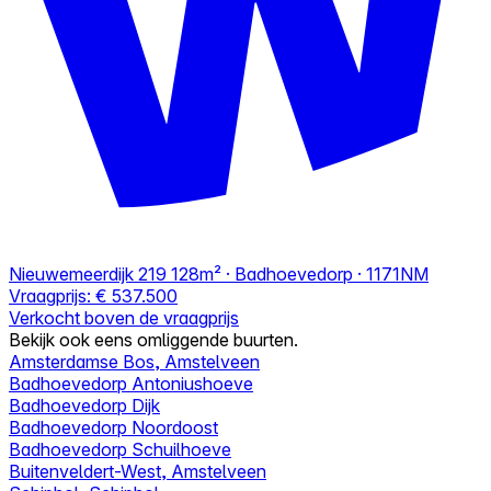
Nieuwemeerdijk 219
128m² · Badhoevedorp · 1171NM
Vraagprijs:
€ 537.500
Verkocht boven de vraagprijs
Bekijk ook eens omliggende buurten.
Amsterdamse Bos, Amstelveen
Badhoevedorp Antoniushoeve
Badhoevedorp Dijk
Badhoevedorp Noordoost
Badhoevedorp Schuilhoeve
Buitenveldert-West, Amstelveen