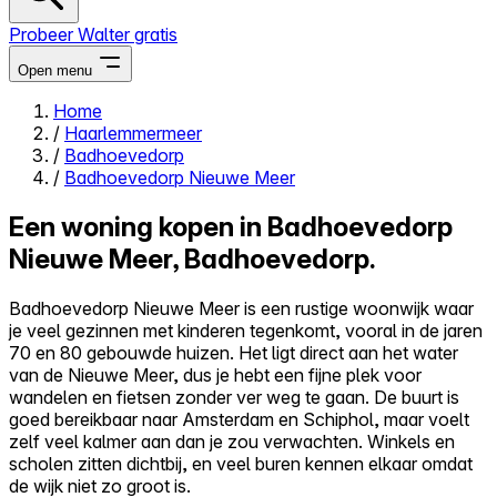
Probeer Walter gratis
Open menu
Home
/
Haarlemmermeer
Close menu
/
Badhoevedorp
/
Badhoevedorp Nieuwe Meer
Een woning kopen in Badhoevedorp
Nieuwe Meer, Badhoevedorp.
Zelf kopen
Alles-in-één
Badhoevedorp Nieuwe Meer is een rustige woonwijk waar
Reviews
je veel gezinnen met kinderen tegenkomt, vooral in de jaren
Prijzen
70 en 80 gebouwde huizen. Het ligt direct aan het water
van de Nieuwe Meer, dus je hebt een fijne plek voor
Log in
wandelen en fietsen zonder ver weg te gaan. De buurt is
Probeer Walter gratis
goed bereikbaar naar Amsterdam en Schiphol, maar voelt
zelf veel kalmer aan dan je zou verwachten. Winkels en
scholen zitten dichtbij, en veel buren kennen elkaar omdat
de wijk niet zo groot is.