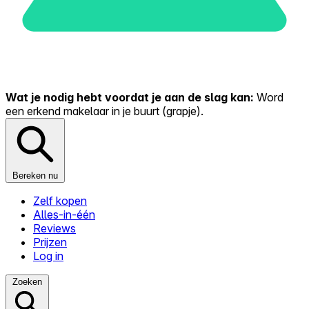
Wat je nodig hebt voordat je aan de slag kan:
Word
een erkend makelaar in je buurt (grapje).
Bereken nu
Zelf kopen
Alles-in-één
Reviews
Prijzen
Log in
Zoeken