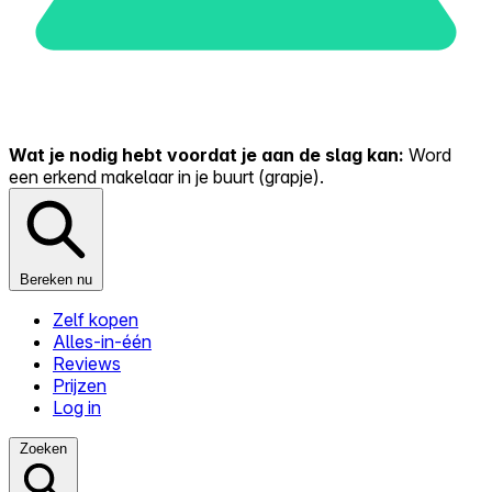
Wat je nodig hebt voordat je aan de slag kan:
Word
een erkend makelaar in je buurt (grapje).
Bereken nu
Zelf kopen
Alles-in-één
Reviews
Prijzen
Log in
Zoeken