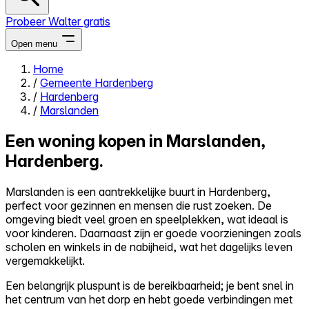
Probeer Walter gratis
Open menu
Home
/
Gemeente Hardenberg
Close menu
/
Hardenberg
/
Marslanden
Een woning kopen in Marslanden,
Hardenberg.
Zelf kopen
Alles-in-één
Marslanden is een aantrekkelijke buurt in Hardenberg,
Reviews
perfect voor gezinnen en mensen die rust zoeken. De
Prijzen
omgeving biedt veel groen en speelplekken, wat ideaal is
voor kinderen. Daarnaast zijn er goede voorzieningen zoals
Log in
scholen en winkels in de nabijheid, wat het dagelijks leven
Probeer Walter gratis
vergemakkelijkt.
Een belangrijk pluspunt is de bereikbaarheid; je bent snel in
het centrum van het dorp en hebt goede verbindingen met